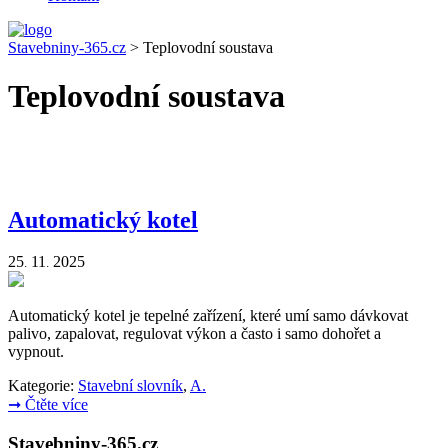
Stavebniny-365.cz
>
Teplovodní soustava
Teplovodní soustava
Automatický kotel
25
11
2025
.
.
Automatický kotel je tepelné zařízení, které umí samo dávkovat
palivo, zapalovat, regulovat výkon a často i samo dohořet a
vypnout.
Kategorie:
Stavební slovník
,
A.
➞
Čtěte více
Stavebniny-365.cz