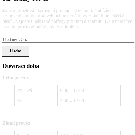
Jsme internetová i kamenná prodejna stavebnin. Nabízíme
kompletní sortiment stavebních materiálů, výrobků, hmot, štěrků a
písků. Najdete u nás také potřeby pro dům a zahradu. Dále nabízíme
kvalitní pracovní oděvy, obuv a doplňky.
Vyhledávání:
Otevírací doba
Letní provoz
Po – Pá
6:30 – 17:00
So
7:00 – 12:00
Zimní provoz