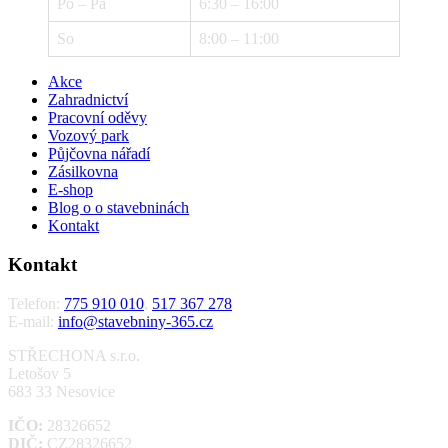
Po – Pá
6:30 – 16:00
So
8:00 – 11:00
Akce
Zahradnictví
Pracovní oděvy
Vozový park
Půjčovna nářadí
Zásilkovna
E-shop
Blog o o stavebninách
Kontakt
Kontakt
Telefon:
775 910 010
,
517 367 278
E-mail:
info@stavebniny-365.cz
STŘECHONA s.r.o.
Letošov 5
683 33 Nesovice
IČO:
28326652
DIČ:
CZ28326652