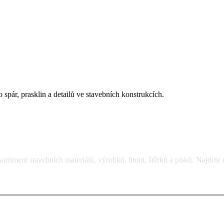
o spár, prasklin a detailů ve stavebních konstrukcích.
rtiment stavebních materiálů, výrobků, hmot, štěrků a písků. Najdete 