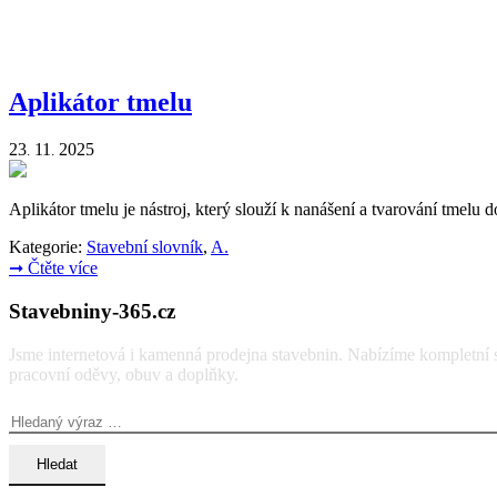
Aplikátor tmelu
23
11
2025
.
.
Aplikátor tmelu je nástroj, který slouží k nanášení a tvarování tmelu d
Kategorie:
Stavební slovník
,
A.
➞
Čtěte více
Stavebniny-365.cz
Jsme internetová i kamenná prodejna stavebnin. Nabízíme kompletní so
pracovní oděvy, obuv a doplňky.
Vyhledávání: