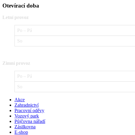
Otevírací doba
Letní provoz
Po – Pá
So
Zimní provoz
Po – Pá
So
Akce
Zahradnictví
Pracovní oděvy
Vozový park
Půjčovna nářadí
Zásilkovna
E-shop