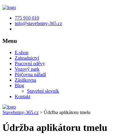
775 910 010
info@stavebniny-365.cz
Menu
E-shop
Zahradnictví
Pracovní oděvy
Vozový park
Půjčovna nářadí
Zásilkovna
Blog
Stavební slovník
Kontakt
Stavebniny-365.cz
>
Údržba aplikátoru tmelu
Údržba aplikátoru tmelu