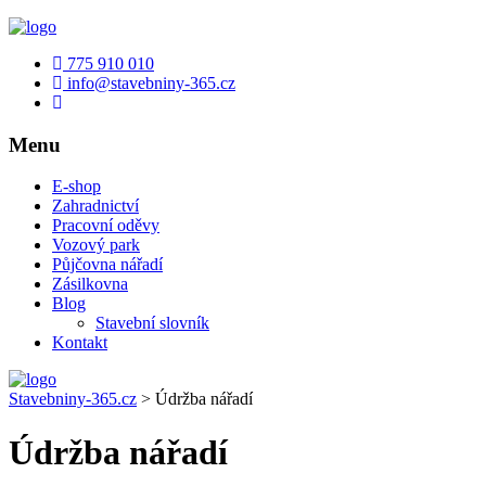
775 910 010
info@stavebniny-365.cz
Menu
E-shop
Zahradnictví
Pracovní oděvy
Vozový park
Půjčovna nářadí
Zásilkovna
Blog
Stavební slovník
Kontakt
Stavebniny-365.cz
>
Údržba nářadí
Údržba nářadí