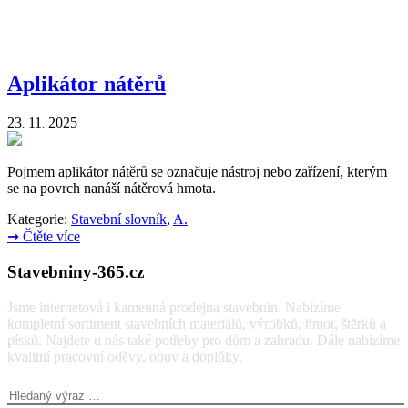
Aplikátor nátěrů
23
11
2025
.
.
Pojmem aplikátor nátěrů se označuje nástroj nebo zařízení, kterým
se na povrch nanáší nátěrová hmota.
Kategorie:
Stavební slovník
,
A.
➞
Čtěte více
Stavebniny-365.cz
Jsme internetová i kamenná prodejna stavebnin. Nabízíme
kompletní sortiment stavebních materiálů, výrobků, hmot, štěrků a
písků. Najdete u nás také potřeby pro dům a zahradu. Dále nabízíme
kvalitní pracovní oděvy, obuv a doplňky.
Vyhledávání: