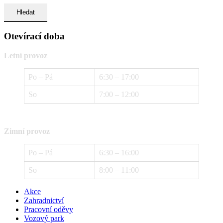
Otevírací doba
Letní provoz
Po – Pá
6:30 – 17:00
So
7:00 – 12:00
Zimní provoz
Po – Pá
6:30 – 16:00
So
8:00 – 11:00
Akce
Zahradnictví
Pracovní oděvy
Vozový park