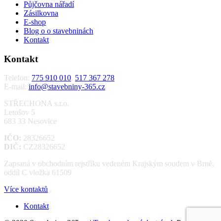
Půjčovna nářadí
Zásilkovna
E-shop
Blog o o stavebninách
Kontakt
Kontakt
Telefon:
775 910 010
,
517 367 278
E-mail:
info@stavebniny-365.cz
STŘECHONA s.r.o.
Letošov 5
683 33 Nesovice
IČO:
28326652
DIČ:
CZ28326652
Zapsaná v obchodním rejstříku vedeném Krajským soudem v Brně,
oddíl C vložka 61509
Více kontaktů
Kontakt