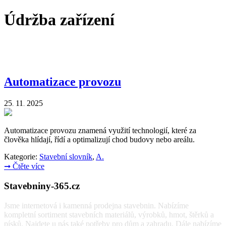
Údržba zařízení
Automatizace provozu
25
11
2025
.
.
Automatizace provozu znamená využití technologií, které za
člověka hlídají, řídí a optimalizují chod budovy nebo areálu.
Kategorie:
Stavební slovník
,
A.
➞
Čtěte více
Stavebniny-365.cz
Jsme internetová i kamenná prodejna stavebnin. Nabízíme
kompletní sortiment stavebních materiálů, výrobků, hmot, štěrků a
písků. Najdete u nás také potřeby pro dům a zahradu. Dále nabízíme