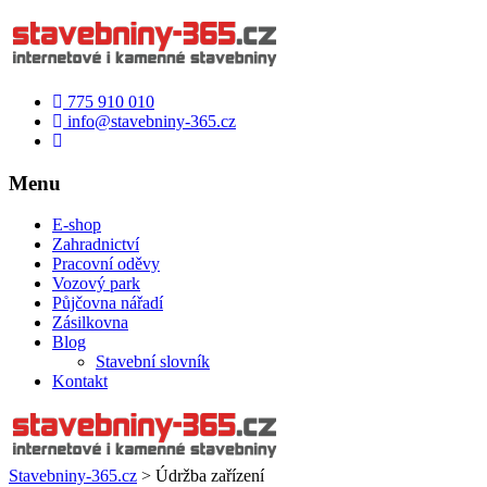
775 910 010
info@stavebniny-365.cz
Menu
E-shop
Zahradnictví
Pracovní oděvy
Vozový park
Půjčovna nářadí
Zásilkovna
Blog
Stavební slovník
Kontakt
Stavebniny-365.cz
>
Údržba zařízení