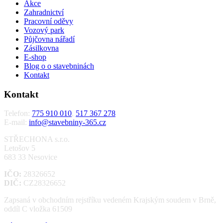
Akce
Zahradnictví
Pracovní oděvy
Vozový park
Půjčovna nářadí
Zásilkovna
E-shop
Blog o o stavebninách
Kontakt
Kontakt
Telefon:
775 910 010
,
517 367 278
E-mail:
info@stavebniny-365.cz
STŘECHONA s.r.o.
Letošov 5
683 33 Nesovice
IČO:
28326652
DIČ:
CZ28326652
Zapsaná v obchodním rejstříku vedeném Krajským soudem v Brně,
oddíl C vložka 61509