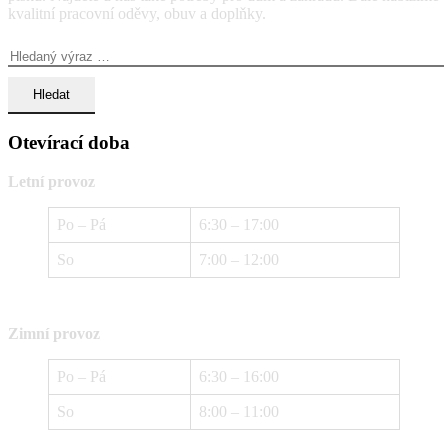
kvalitní pracovní oděvy, obuv a doplňky.
Vyhledávání:
Otevírací doba
Letní provoz
Po – Pá
6:30 – 17:00
So
7:00 – 12:00
Zimní provoz
Po – Pá
6:30 – 16:00
So
8:00 – 11:00