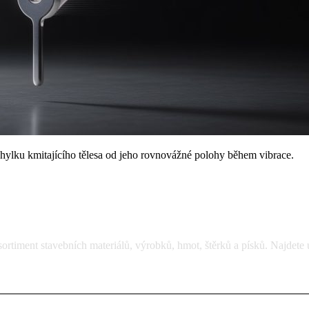
ýchylku kmitajícího tělesa od jeho rovnovážné polohy během vibrace.
rtiment stavebních materiálů, výrobků, hmot, štěrků a písků. Najdete 