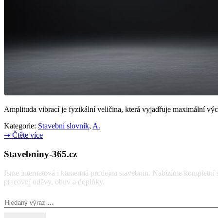
Amplituda vibrací je fyzikální veličina, která vyjadřuje maximální v
Kategorie:
Stavební slovník
,
A.
➞
Čtěte více
Stavebniny-365.cz
Jsme internetová i kamenná prodejna stavebnin. Nabízíme kompletní so
pracovní oděvy, obuv a doplňky.
Vyhledávání: