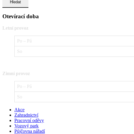
Otevírací doba
Letní provoz
Po – Pá
So
Zimní provoz
Po – Pá
So
Akce
Zahradnictví
Pracovní oděvy
Vozový park
Půjčovna nářadí