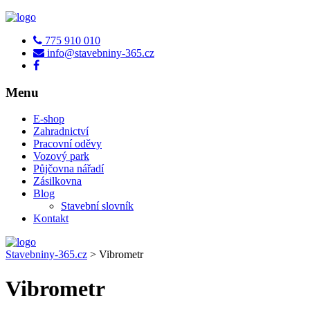
775 910 010
info@stavebniny-365.cz
Menu
E-shop
Zahradnictví
Pracovní oděvy
Vozový park
Půjčovna nářadí
Zásilkovna
Blog
Stavební slovník
Kontakt
Stavebniny-365.cz
>
Vibrometr
Vibrometr