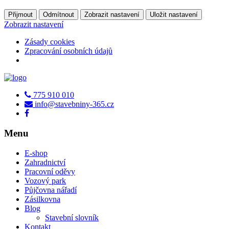
Přijmout
Odmítnout
Zobrazit nastavení
Uložit nastavení
Zobrazit nastavení
Zásady cookies
Zpracování osobních údajů
775 910 010
info@stavebniny-365.cz
Menu
E-shop
Zahradnictví
Pracovní oděvy
Vozový park
Půjčovna nářadí
Zásilkovna
Blog
Stavební slovník
Kontakt