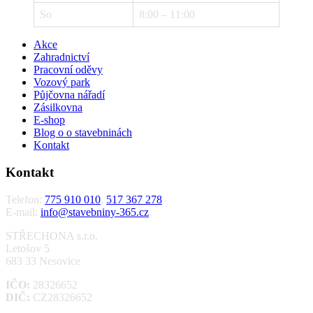
So
8:00 – 11:00
Akce
Zahradnictví
Pracovní oděvy
Vozový park
Půjčovna nářadí
Zásilkovna
E-shop
Blog o o stavebninách
Kontakt
Kontakt
Telefon:
775 910 010
,
517 367 278
E-mail:
info@stavebniny-365.cz
STŘECHONA s.r.o.
Letošov 5
683 33 Nesovice
IČO:
28326652
DIČ:
CZ28326652