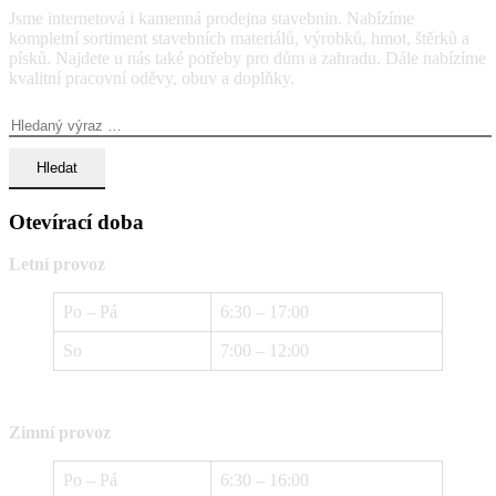
Jsme internetová i kamenná prodejna stavebnin. Nabízíme
kompletní sortiment stavebních materiálů, výrobků, hmot, štěrků a
písků. Najdete u nás také potřeby pro dům a zahradu. Dále nabízíme
kvalitní pracovní oděvy, obuv a doplňky.
Vyhledávání:
Otevírací doba
Letní provoz
Po – Pá
6:30 – 17:00
So
7:00 – 12:00
Zimní provoz
Po – Pá
6:30 – 16:00