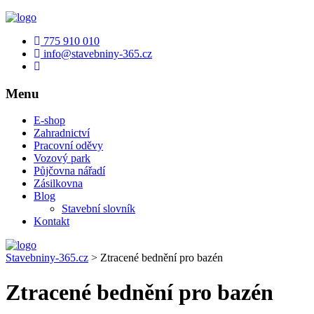
775 910 010
info@stavebniny-365.cz
Menu
E-shop
Zahradnictví
Pracovní oděvy
Vozový park
Půjčovna nářadí
Zásilkovna
Blog
Stavební slovník
Kontakt
Stavebniny-365.cz
>
Ztracené bednění pro bazén
Ztracené bednění pro bazén