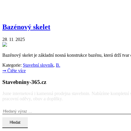
Bazénový skelet
28
11
2025
.
.
Bazénový skelet je základní nosná konstrukce bazénu, která drží tvar c
Kategorie:
Stavební slovník
,
B.
➞
Čtěte více
Stavebniny-365.cz
Jsme internetová i kamenná prodejna stavebnin. Nabízíme kompletní so
pracovní oděvy, obuv a doplňky.
Vyhledávání: