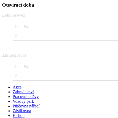
Otevírací doba
Letní provoz
Po – Pá
So
Zimní provoz
Po – Pá
So
Akce
Zahradnictví
Pracovní oděvy
Vozový park
Půjčovna nářadí
Zásilkovna
E-shop