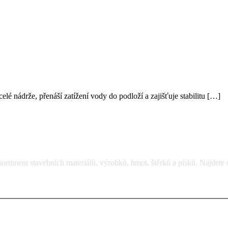
elé nádrže, přenáší zatížení vody do podloží a zajišťuje stabilitu […]
rtiment stavebních materiálů, výrobků, hmot, štěrků a písků. Najdete 