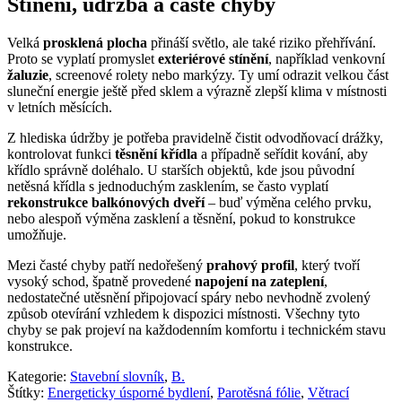
Stínění, údržba a časté chyby
Velká
prosklená plocha
přináší světlo, ale také riziko přehřívání.
Proto se vyplatí promyslet
exteriérové stínění
, například venkovní
žaluzie
, screenové rolety nebo markýzy. Ty umí odrazit velkou část
sluneční energie ještě před sklem a výrazně zlepší klima v místnosti
v letních měsících.
Z hlediska údržby je potřeba pravidelně čistit odvodňovací drážky,
kontrolovat funkci
těsnění křídla
a případně seřídit kování, aby
křídlo správně doléhalo. U starších objektů, kde jsou původní
netěsná křídla s jednoduchým zasklením, se často vyplatí
rekonstrukce balkónových dveří
– buď výměna celého prvku,
nebo alespoň výměna zasklení a těsnění, pokud to konstrukce
umožňuje.
Mezi časté chyby patří nedořešený
prahový profil
, který tvoří
vysoký schod, špatně provedené
napojení na zateplení
,
nedostatečné utěsnění připojovací spáry nebo nevhodně zvolený
způsob otevírání vzhledem k dispozici místnosti. Všechny tyto
chyby se pak projeví na každodenním komfortu i technickém stavu
konstrukce.
Kategorie:
Stavební slovník
,
B.
Štítky:
Energeticky úsporné bydlení
,
Parotěsná fólie
,
Větrací