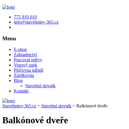
775 910 010
info@stavebniny-365.cz
Menu
E-shop
Zahradnictví
Pracovní oděvy
Vozový park
Půjčovna nářadí
Zásilkovna
Blog
Stavební slovník
Kontakt
Stavebniny-365.cz
>
Stavební slovník
>
Balkónové dveře
Balkónové dveře