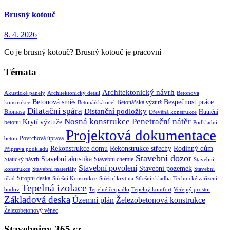
Brusný kotouč
8. 4. 2026
Co je brusný kotouč? Brusný kotouč je pracovní
Témata
Architektonický návrh
Akustické panely
Architektonický detail
Betonová
Betonová směs
Bezpečnost práce
Betonářská výztuž
konstrukce
Betonářská ocel
Dilatační spára
Distanční podložky
Biomasa
Hutnění
Dřevěná konstrukce
Nosná konstrukce
Penetrační nátěr
Krytí výztuže
betonu
Podkladní
Projektová dokumentace
Povrchová úprava
beton
Rekonstrukce domu
Rekonstrukce střechy
Rodinný dům
Příprava podkladu
Stavební dozor
Stavební akustika
Statický návrh
Stavební chemie
Stavební
Stavební povolení
Stavební pozemek
konstrukce
Stavební materiály
Stavební
Stropní deska
úřad
Střešní Konstrukce
Střešní krytina
Střešní skladba
Technické zařízení
Tepelná izolace
budov
Tepelné čerpadlo
Tepelný komfort
Veřejný prostor
Základová deska
Územní plán
Železobetonová konstrukce
Železobetonový věnec
Stavebniny-365.cz