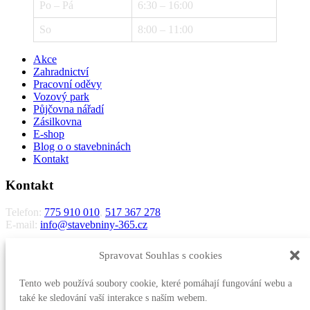
Po – Pá
6:30 – 16:00
So
8:00 – 11:00
Akce
Zahradnictví
Pracovní oděvy
Vozový park
Půjčovna nářadí
Zásilkovna
E-shop
Blog o o stavebninách
Kontakt
Kontakt
Telefon:
775 910 010
,
517 367 278
E-mail:
info@stavebniny-365.cz
STŘECHONA s.r.o.
Spravovat Souhlas s cookies
Letošov 5
683 33 Nesovice
Tento web používá soubory cookie, které pomáhají fungování webu a
IČO:
28326652
také ke sledování vaší interakce s naším webem.
DIČ:
CZ28326652