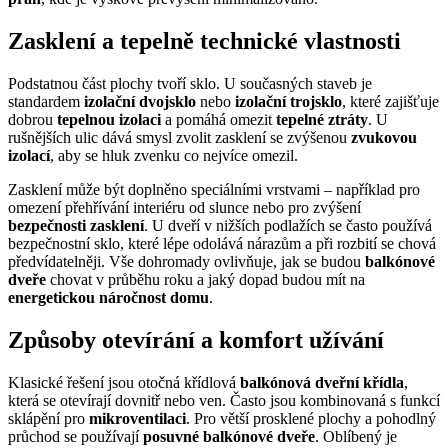
Zasklení a tepelně technické vlastnosti
Podstatnou část plochy tvoří sklo. U současných staveb je
standardem
izolační dvojsklo
nebo
izolační trojsklo
, které zajišťuje
dobrou
tepelnou izolaci
a pomáhá omezit
tepelné ztráty
. U
rušnějších ulic dává smysl zvolit zasklení se zvýšenou
zvukovou
izolací
, aby se hluk zvenku co nejvíce omezil.
Zasklení může být doplněno speciálními vrstvami – například pro
omezení přehřívání interiéru od slunce nebo pro zvýšení
bezpečnosti zasklení
. U dveří v nižších podlažích se často používá
bezpečnostní sklo, které lépe odolává nárazům a při rozbití se chová
předvídatelněji. Vše dohromady ovlivňuje, jak se budou
balkónové
dveře
chovat v průběhu roku a jaký dopad budou mít na
energetickou náročnost domu
.
Způsoby otevírání a komfort užívání
Klasické řešení jsou otočná křídlová
balkónová dveřní křídla
,
která se otevírají dovnitř nebo ven. Často jsou kombinovaná s funkcí
sklápění pro
mikroventilaci
. Pro větší prosklené plochy a pohodlný
průchod se používají
posuvné balkónové dveře
. Oblíbený je