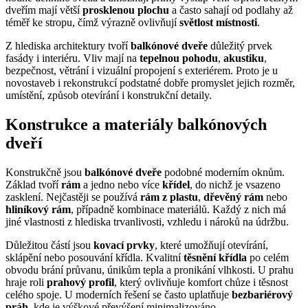
dveřím mají větší
prosklenou plochu
a často sahají od podlahy až
téměř ke stropu, čímž výrazně ovlivňují
světlost místnosti
.
Z hlediska architektury tvoří
balkónové dveře
důležitý prvek
fasády i interiéru. Vliv mají na
tepelnou pohodu
,
akustiku
,
bezpečnost, větrání i vizuální propojení s exteriérem. Proto je u
novostaveb i rekonstrukcí podstatné dobře promyslet jejich rozměr,
umístění, způsob otevírání i konstrukční detaily.
Konstrukce a materiály balkónových
dveří
Konstrukčně jsou
balkónové dveře
podobné moderním oknům.
Základ tvoří
rám
a jedno nebo více
křídel
, do nichž je vsazeno
zasklení. Nejčastěji se používá
rám z plastu
,
dřevěný rám
nebo
hliníkový rám
, případně kombinace materiálů. Každý z nich má
jiné vlastnosti z hlediska trvanlivosti, vzhledu i nároků na údržbu.
Důležitou částí jsou
kovací prvky
, které umožňují otevírání,
sklápění nebo posouvání křídla. Kvalitní
těsnění křídla
po celém
obvodu brání průvanu, únikům tepla a pronikání vlhkosti. U prahu
hraje roli
prahový profil
, který ovlivňuje komfort chůze i těsnost
celého spoje. U moderních řešení se často uplatňuje
bezbariérový
práh
, kde je výškové převýšení minimalizováno.