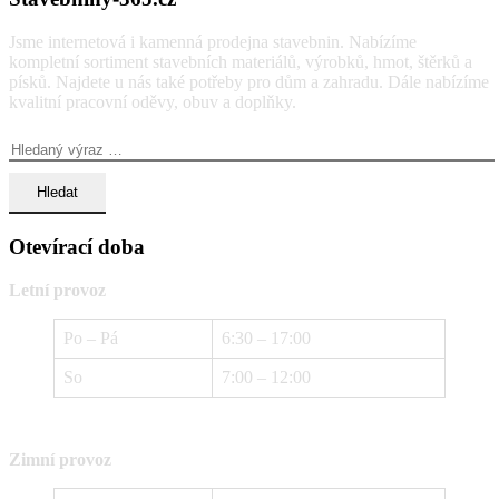
Jsme internetová i kamenná prodejna stavebnin. Nabízíme
kompletní sortiment stavebních materiálů, výrobků, hmot, štěrků a
písků. Najdete u nás také potřeby pro dům a zahradu. Dále nabízíme
kvalitní pracovní oděvy, obuv a doplňky.
Vyhledávání:
Otevírací doba
Letní provoz
Po – Pá
6:30 – 17:00
So
7:00 – 12:00
Zimní provoz