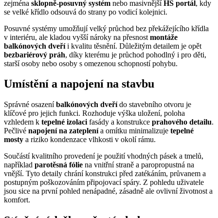
zejména
sklopně-posuvný systém
nebo masivnější
HS portál
, kdy
se velké křídlo odsouvá do strany po vodicí kolejnici.
Posuvné systémy umožňují velký průchod bez překážejícího křídla
v interiéru, ale kladou vyšší nároky na přesnost
montáže
balkónových dveří
i kvalitu těsnění. Důležitým detailem je opět
bezbariérový práh
, díky kterému je průchod pohodlný i pro děti,
starší osoby nebo osoby s omezenou schopností pohybu.
Umístění a napojení na stavbu
Správné osazení
balkónových dveří
do stavebního otvoru je
klíčové pro jejich funkci. Rozhoduje výška uložení, poloha
vzhledem k
tepelné izolaci
fasády a konstrukce
prahového detailu
.
Pečlivé
napojení na zateplení
a omítku minimalizuje
tepelné
mosty
a riziko kondenzace vlhkosti v okolí rámu.
Součástí kvalitního provedení je použití vhodných pásek a tmelů,
například
parotěsná fólie
na vnitřní straně a paropropustná na
vnější. Tyto detaily chrání konstrukci před zatékáním, průvanem a
postupným poškozováním připojovací spáry. Z pohledu uživatele
jsou sice na první pohled nenápadné, zásadně ale ovlivní životnost a
komfort.