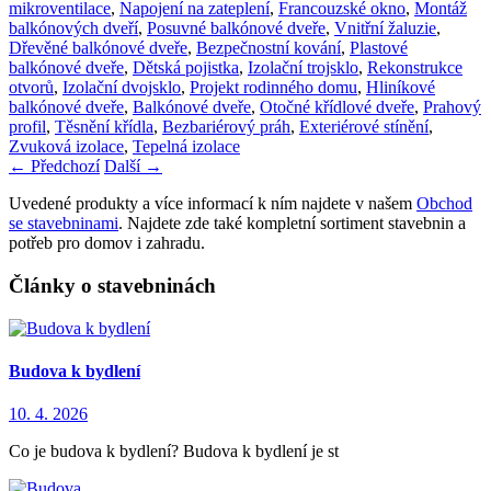
mikroventilace
,
Napojení na zateplení
,
Francouzské okno
,
Montáž
balkónových dveří
,
Posuvné balkónové dveře
,
Vnitřní žaluzie
,
Dřevěné balkónové dveře
,
Bezpečnostní kování
,
Plastové
balkónové dveře
,
Dětská pojistka
,
Izolační trojsklo
,
Rekonstrukce
otvorů
,
Izolační dvojsklo
,
Projekt rodinného domu
,
Hliníkové
balkónové dveře
,
Balkónové dveře
,
Otočné křídlové dveře
,
Prahový
profil
,
Těsnění křídla
,
Bezbariérový práh
,
Exteriérové stínění
,
Zvuková izolace
,
Tepelná izolace
←
Předchozí
Další
→
Uvedené produkty a více informací k ním najdete v našem
Obchod
se stavebninami
. Najdete zde také kompletní sortiment stavebnin a
potřeb pro domov i zahradu.
Články o stavebninách
Budova k bydlení
10. 4. 2026
Co je budova k bydlení? Budova k bydlení je st