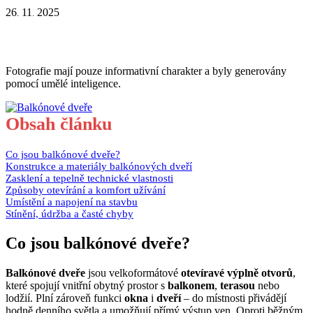
26
11
2025
.
.
Fotografie mají pouze informativní charakter a byly generovány
pomocí umělé inteligence.
Obsah článku
Co jsou balkónové dveře?
Konstrukce a materiály balkónových dveří
Zasklení a tepelně technické vlastnosti
Způsoby otevírání a komfort užívání
Umístění a napojení na stavbu
Stínění, údržba a časté chyby
Co jsou balkónové dveře?
Balkónové dveře
jsou velkoformátové
otevíravé výplně otvorů
,
které spojují vnitřní obytný prostor s
balkonem
,
terasou
nebo
lodžií. Plní zároveň funkci
okna
i
dveří
– do místnosti přivádějí
hodně denního světla a umožňují přímý výstup ven. Oproti běžným