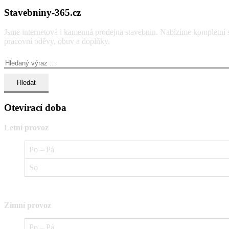
Stavebniny-365.cz
Jsme internetová i kamenná prodejna stavebnin. Nabízíme kompletní so
pracovní oděvy, obuv a doplňky.
Vyhledávání:
Otevírací doba
Letní provoz
Po – Pá
So
Zimní provoz
Po – Pá