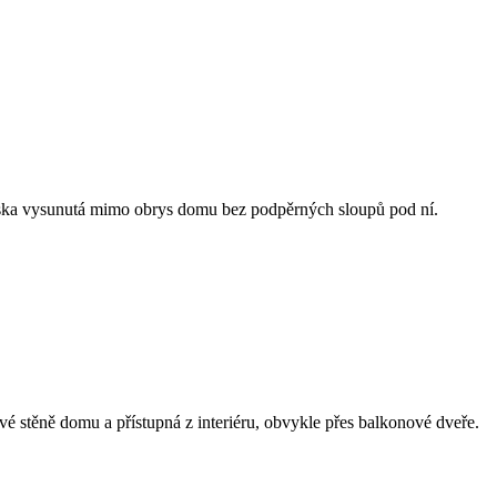
eska vysunutá mimo obrys domu bez podpěrných sloupů pod ní.
é stěně domu a přístupná z interiéru, obvykle přes balkonové dveře.