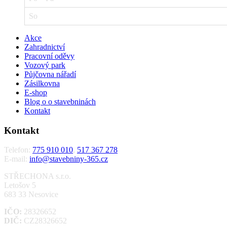
So
Akce
Zahradnictví
Pracovní oděvy
Vozový park
Půjčovna nářadí
Zásilkovna
E-shop
Blog o o stavebninách
Kontakt
Kontakt
Telefon:
775 910 010
,
517 367 278
E-mail:
info@stavebniny-365.cz
STŘECHONA s.r.o.
Letošov 5
683 33 Nesovice
IČO:
28326652
DIČ:
CZ28326652