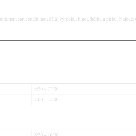
rtiment stavebních materiálů, výrobků, hmot, štěrků a písků. Najdete 
6:30 – 17:00
7:00 – 12:00
6:30 – 16:00