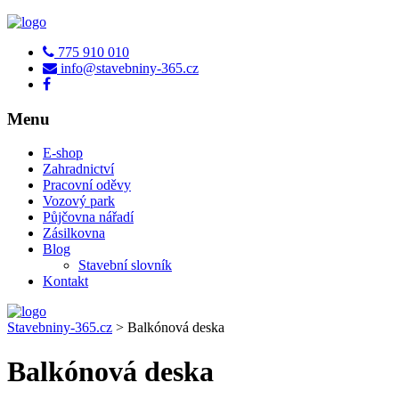
775 910 010
info@stavebniny-365.cz
Menu
E-shop
Zahradnictví
Pracovní oděvy
Vozový park
Půjčovna nářadí
Zásilkovna
Blog
Stavební slovník
Kontakt
Stavebniny-365.cz
>
Balkónová deska
Balkónová deska