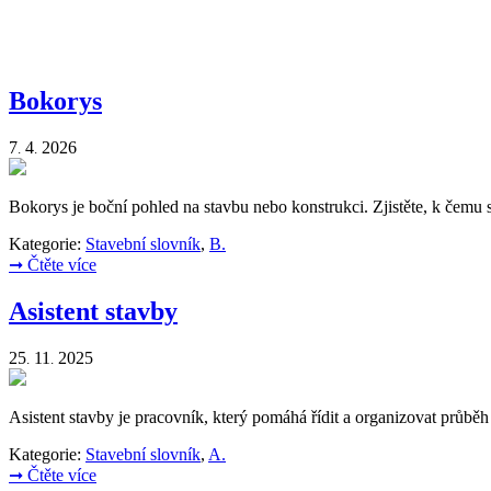
Bokorys
7
4
2026
.
.
Bokorys je boční pohled na stavbu nebo konstrukci. Zjistěte, k čemu sl
Kategorie:
Stavební slovník
,
B.
➞
Čtěte více
Asistent stavby
25
11
2025
.
.
Asistent stavby je pracovník, který pomáhá řídit a organizovat průb
Kategorie:
Stavební slovník
,
A.
➞
Čtěte více