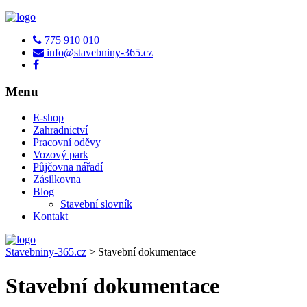
775 910 010
info@stavebniny-365.cz
Menu
E-shop
Zahradnictví
Pracovní oděvy
Vozový park
Půjčovna nářadí
Zásilkovna
Blog
Stavební slovník
Kontakt
Stavebniny-365.cz
>
Stavební dokumentace
Stavební dokumentace