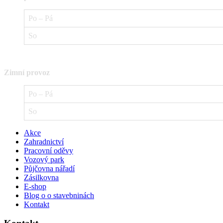
Po – Pá
So
Zimní provoz
Po – Pá
So
Akce
Zahradnictví
Pracovní oděvy
Vozový park
Půjčovna nářadí
Zásilkovna
E-shop
Blog o o stavebninách
Kontakt