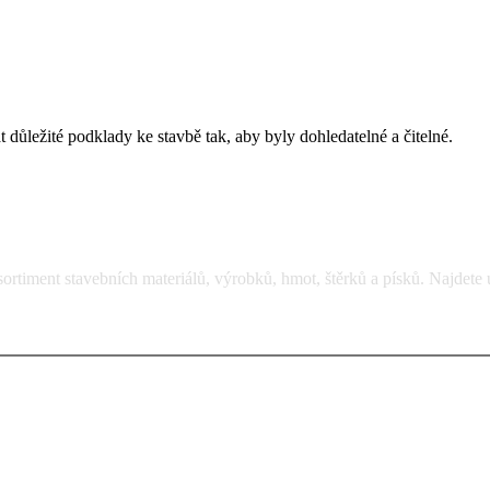
ůležité podklady ke stavbě tak, aby byly dohledatelné a čitelné.
rtiment stavebních materiálů, výrobků, hmot, štěrků a písků. Najdete 