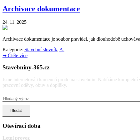
Archivace dokumentace
24
11
2025
.
.
Archivace dokumentace je soubor pravidel, jak dlouhodobě uchovávat d
Kategorie:
Stavební slovník
,
A.
➞
Čtěte více
Stavebniny-365.cz
Jsme internetová i kamenná prodejna stavebnin. Nabízíme kompletní so
pracovní oděvy, obuv a doplňky.
Vyhledávání:
Otevírací doba
Letní provoz